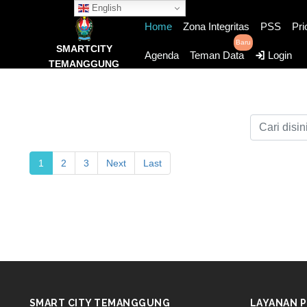
English
Home
Zona Integritas
PSS
Pri
Baru
SMARTCITY
Agenda
Teman Data
Login
TEMANGGUNG
1
2
3
Next
Last
SMART CITY TEMANGGUNG
LAYANAN P