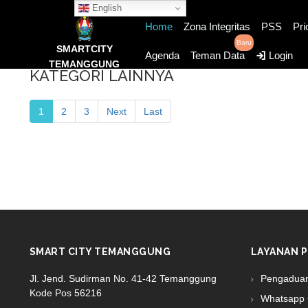
English
Home
Zona Integritas
PSS
Pri
Baru
SMARTCITY
Agenda
Teman Data
Login
TEMANGGUNG
KATEGORI LAINNYA
1
2
3
Next
Last
SMART CITY TEMANGGUNG
LAYANAN P
Jl. Jend. Sudirman No. 41-42 Temanggung
Pengadua
Kode Pos 56216
Whatsapp 