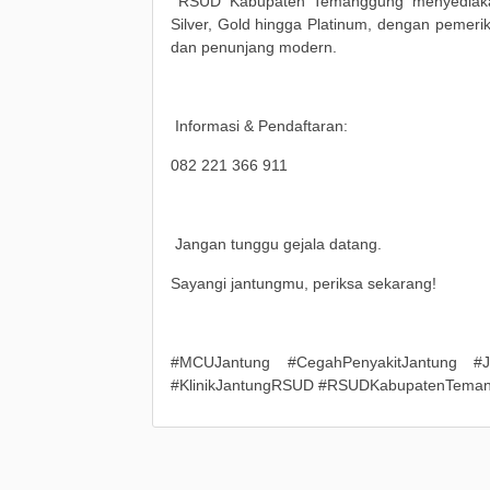
RSUD Kabupaten Temanggung menyediakan
Silver, Gold hingga Platinum, dengan pemerik
dan penunjang modern.
Informasi & Pendaftaran:
082 221 366 911
Jangan tunggu gejala datang.
Sayangi jantungmu, periksa sekarang!
#MCUJantung #CegahPenyakitJantung #Ja
#KlinikJantungRSUD #RSUDKabupatenTema