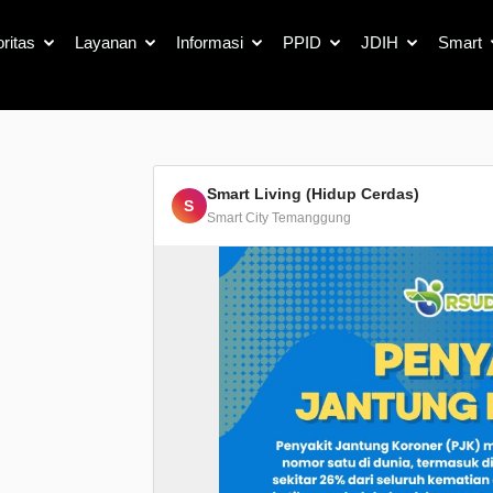
Detail Berita
oritas
Layanan
Informasi
PPID
JDIH
Smart
Smart Living (Hidup Cerdas)
S
Smart City Temanggung