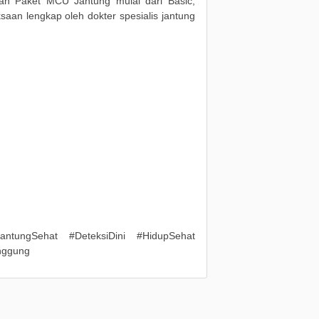
 Paket MCU Jantung mulai dari Basic,
saan lengkap oleh dokter spesialis jantung
ntungSehat #DeteksiDini #HidupSehat
nggung