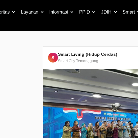
Detail Berita
oritas
Layanan
Informasi
PPID
JDIH
Smart
Smart Living (Hidup Cerdas)
S
Smart City Temanggung