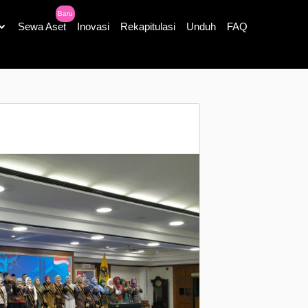
Baru
Sewa Aset
Inovasi
Rekapitulasi
Unduh
FAQ