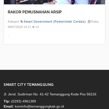
RAKOR PEMUSNAHAN ARSIP
Kategori:
Smart Government (Pemerintah Cerdas)
Rabu,
08/07/2026 14:21
14
.
SMART CITY TEMANGGUNG
Jl. Jend. Sudirman No. 41-42 Temanggung Kode Pos 56216
Tlp:
(0293) 4961389
Email:
kominfo@temanggungkab.go.id