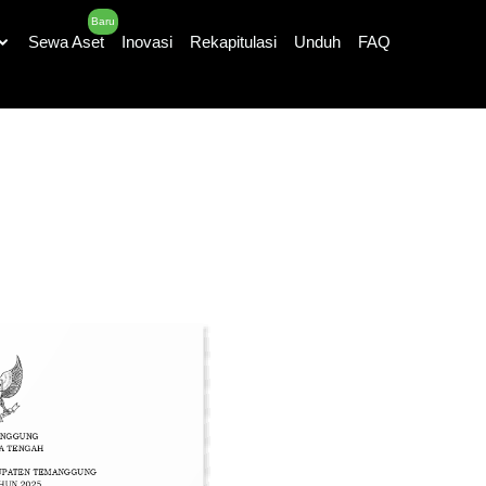
Baru
Sewa Aset
Inovasi
Rekapitulasi
Unduh
FAQ