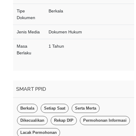
Tipe
Berkala
Dokumen
Jenis Media
Dokumen Hukum
Masa
1 Tahun
Berlaku
SMART PPID
Berkala
Setiap Saat
Serta Merta
Dikecualikan
Rekap DIP
Permohonan Informasi
Lacak Permohonan