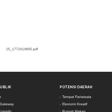
15_1772414805.pdf
UBLIK
POTENSI DAERAH
n
Tempat Pariwisata
Gateway
Ekonomi Kreatif
Kominfo
Rumah Makan