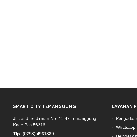
SMART CITY TEMANGGUNG
LAYANAN P
Jl. Jend. Sudirman No. 41-42 Temanggung
Pengadua
Kode Pos 56216
Whatsapp 
Tlp:
(0293) 4961389
Helpdesk 